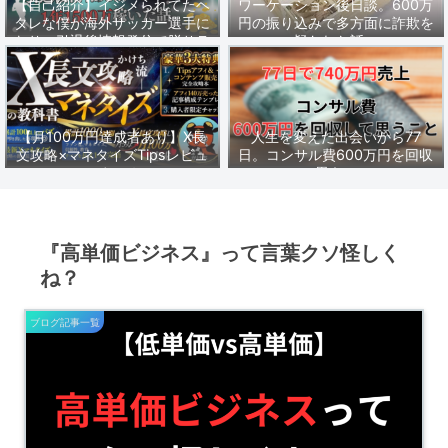
【自己紹介】イジメられてたヘ
ワーケーション後日談。600万
タレな僕が海外サッカー選手に
円の振り込みで多方面に詐欺を
なり、引退後情報発信で脱サラ
疑われた話。
し1年1500万稼いだ話。
【月100万円達成者あり】X長
人生を変えた出会いから77
文攻略×マネタイズTipsレビュ
日。コンサル費600万円を回収
ーまとめ
して思うこと。
『高単価ビジネス』って言葉クソ怪しく
ね？
ブログ記事一覧