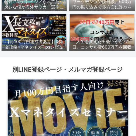
【自己紹介】イジメられてたヘ
ワーケーション後日談。600万
タレな僕が海外サッカー選手に
円の振り込みで多方面に詐欺を
なり、引退後情報発信で脱サラ
疑われた話。
し1年1500万稼いだ話。
【月100万円達成者あり】X長
人生を変えた出会いから77
文攻略×マネタイズTipsレビュ
日。コンサル費600万円を回収
ーまとめ
して思うこと。
別LINE登録ページ・メルマガ登録ページ