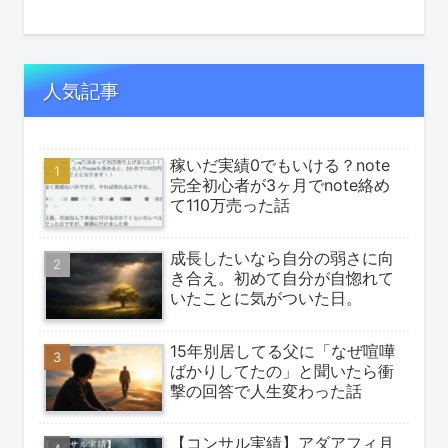
人気記事
稼いだ実績0でもいける？note
完全初心者が3ヶ月でnote絡め
て110万売った話
成長したいなら自分の弱さに向
き合え。初めて自分が自惚れて
いたことに気がついた日。
15年別居してる父に「なぜ喧嘩
ばかりしてたの」と聞いたら衝
撃の回答で人生変わった話
【コンサル実績】アダアフィ月