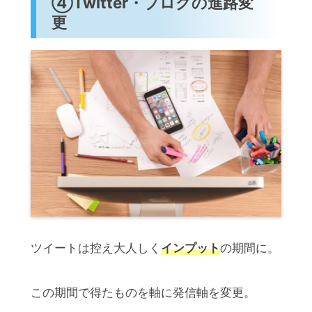
④Twitter・ブログの進路変
更
ツイートは控え大人しく
インプット
の期間に。
この期間で得たものを軸に発信軸を変更。