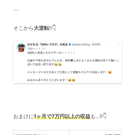
….
そこから
大逆転
!!👇
おまけに
1ヶ月で7万円以上の収益
も…!!👇