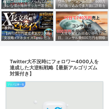
【自己紹介】イジメられてたヘ
ワーケーション後日談。600万
タレな僕が海外サッカー選手に
円の振り込みで多方面に詐欺を
なり、引退後情報発信で脱サラ
疑われた話。
し1年1500万稼いだ話。
【月100万円達成者あり】X長
人生を変えた出会いから77
文攻略×マネタイズTipsレビュ
日。コンサル費600万円を回収
ーまとめ
して思うこと。
Twitter大不況時にフォロワー4000人を
達成した大逆転戦略【最新アルゴリズム
対策付き】
ブログ記事一覧