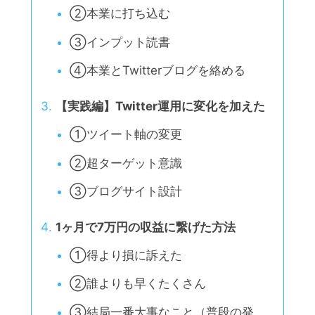
②本業に打ち込む
③インプット読書
④本業とTwitterブログを絡める
【実践編】Twitter運用に変化を加えた
①ツイート軸の変更
②超ターゲット意識
③ブログサイト設計
1ヶ月で7万円の収益に繋げた方法
①得より損に訴えた
②誰よりも早くたくさん
③結局一番大事なこと（普段の発