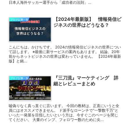
日本人海外サッカー選手から「成功者の法則」...
【2024年最新版】 情報発信ビ
ブログ記事一覧
ジネスの世界はどうなる？
こんにちは。かけちです。 2024の情報発信ビジネスの世界につい
て話します。 ※最後に新サービスの案内もあります。 結論、20年
前からネットビジネスの世界は変わっていません。 【2024年最新
版】と銘...
『三刀流』マーケティング 詳
ブログ記事一覧
細とレビューまとめ
嘘偽りなく真っ直ぐに言います。 今回の教材は、正直にいうと全
員にはオススメできません。 ド派手なローンチで”一撃数千万”と
いった一発屋を目指したいという方は、今すぐこのページを閉じ
てください。 大量のインプ、フォロワー数のために尖...