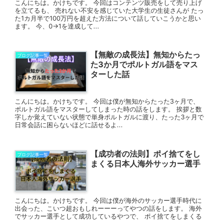
こんにちは。かけちです。 今回はコンテンツ販売をして売り上げ
を立てるも、 売れない不安を感じていた大学生の生徒さんが たっ
た1カ月半で100万円を超えた方法について話していこうかと思い
ます。 今、0→1を達成して...
【無敵の成長法】無知からたっ
ブログ記事一覧
た3か月でポルトガル語をマス
ターした話
こんにちは。かけちです。 今回は僕が無知からたった3ヶ月で、
ポルトガル語をマスターしてしまった時の話をします。 挨拶と数
字しか覚えていない状態で単身ポルトガルに渡り、たった3ヶ月で
日常会話に困らないほどに話せるよ...
【成功者の法則】ポイ捨てをし
ブログ記事一覧
まくる日本人海外サッカー選手
こんにちは。かけちです。 今回は僕が海外のサッカー選手時代に
出会った、こいつ超おもしれーーーってやつの話をします。 海外
でサッカー選手として成功しているやつで、 ポイ捨てをしまくる