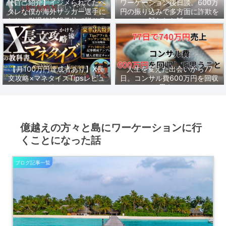
【自己紹介】イジメられてたヘ
ワーケーション後日談。600万
タレな僕が海外サッカー選手に
円の振り込みで多方面に詐欺を
なり、引退後情報発信で脱サラ
疑われた話。
し1年1500万稼いだ話。
【月100万円達成者あり】X長
人生を変えた出会いから77
文攻略×マネタイズTipsレビュ
日。コンサル費600万円を回収
ーまとめ
して思うこと。
億越えの方々と島にワーケーションに行
くことになった話
ブログ記事一覧