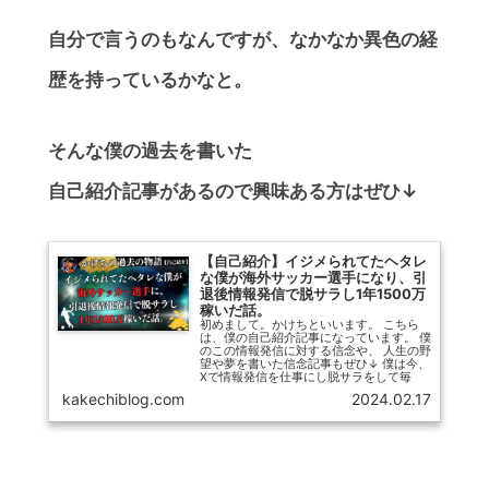
自分で言うのもなんですが、なかなか異色の経
歴を持っているかなと。
そんな僕の過去を書いた
自己紹介記事があるので興味ある方はぜひ↓
【自己紹介】イジメられてたヘタレ
な僕が海外サッカー選手になり、引
退後情報発信で脱サラし1年1500万
稼いだ話。
初めまして。かけちといいます。 こちら
は、僕の自己紹介記事になっています。 僕
のこの情報発信に対する信念や、 人生の野
望や夢を書いた信念記事もぜひ↓ 僕は今、
Xで情報発信を仕事にし脱サラをして毎
日...
kakechiblog.com
2024.02.17