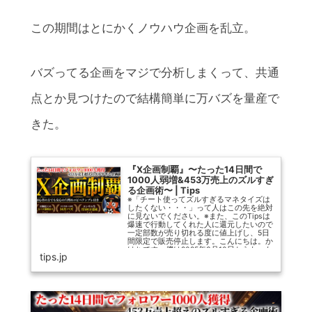
この期間はとにかくノウハウ企画を乱立。
バズってる企画をマジで分析しまくって、共通
点とか見つけたので結構簡単に万バズを量産で
きた。
『X企画制覇』〜たった14日間で
1000人弱増&453万売上のズルすぎ
る企画術〜 | Tips
※「チート使ってズルすぎるマネタイズは
したくない・・・」って人はこの先を絶対
に見ないでください。※また、このTipsは
爆速で行動してくれた人に還元したいので
一定部数が売り切れる度に値上げし、5日
間限定で販売停止します。こんにちは。か
けちです。僕は2025年3月10日からたった
tips.jp
14日間で・・・フォロワー1000人弱増
（1...