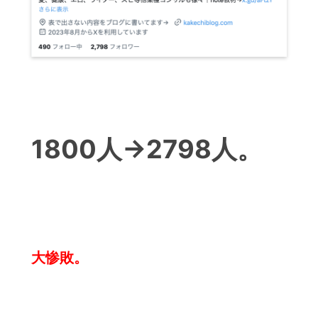
1800人→2798人。
大惨敗。