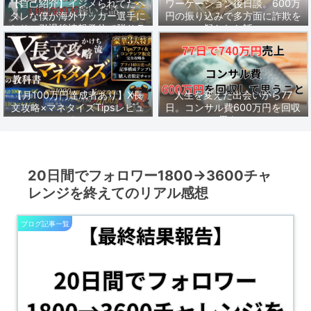
【自己紹介】イジメられてたヘ
ワーケーション後日談。600万
タレな僕が海外サッカー選手に
円の振り込みで多方面に詐欺を
なり、引退後情報発信で脱サラ
疑われた話。
し1年1500万稼いだ話。
【月100万円達成者あり】X長
人生を変えた出会いから77
文攻略×マネタイズTipsレビュ
日。コンサル費600万円を回収
ーまとめ
して思うこと。
20日間でフォロワー1800→3600チャ
レンジを終えてのリアル感想
ブログ記事一覧