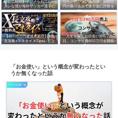
【自己紹介】イジメられてたヘ
ワーケーション後日談。600万
タレな僕が海外サッカー選手に
円の振り込みで多方面に詐欺を
なり、引退後情報発信で脱サラ
疑われた話。
し1年1500万稼いだ話。
【月100万円達成者あり】X長
人生を変えた出会いから77
文攻略×マネタイズTipsレビュ
日。コンサル費600万円を回収
ーまとめ
して思うこと。
「お金使い」という概念が変わったとい
うか無くなった話
ブログ記事一覧