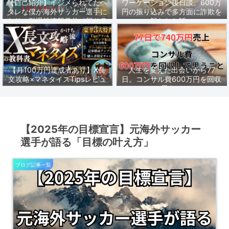
【自己紹介】イジメられてたヘ
ワーケーション後日談。600万
タレな僕が海外サッカー選手に
円の振り込みで多方面に詐欺を
なり、引退後情報発信で脱サラ
疑われた話。
し1年1500万稼いだ話。
【月100万円達成者あり】X長
人生を変えた出会いから77
文攻略×マネタイズTipsレビュ
日。コンサル費600万円を回収
ーまとめ
して思うこと。
【2025年の目標宣言】元海外サッカー
選手が語る「目標の叶え方」
ブログ記事一覧