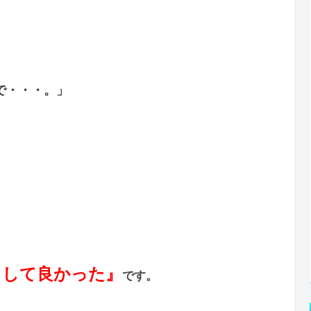
で・・・。」
ラして良かった』
です。