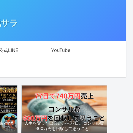
脱サラ
公式LINE
YouTube
略×マネ
人生を変えた出会いから77日。コンサル費
600万円を回収して思うこと。