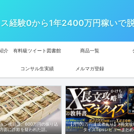
ス経験0から1年2400万円稼いで
紹介
有料級ツイート図書館
商品一覧
コンサル生実績
メルマガ登録
ョン後日談。600万円の振り込
【月100万円達成者あり】X長文攻
方面に詐欺を疑われた話。
タイズTipsレビューまとめ