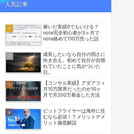
人気記事
稼いだ実績0でもいける？
note完全初心者が3ヶ月で
note絡めて110万売った話
成長したいなら自分の弱さに
向き合え。初めて自分が自惚
れていたことに気がついた
日。
【コンサル実績】アダアフィ
月10万限界だったのが10ヶ
月で月200万着金した方法
ビットフライヤーは海外に住
むなら必須！？メリットデメ
リット徹底解説