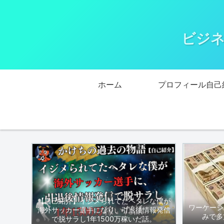
ビジネ
ホーム
プロフィール自己
【自己紹介】イジメられてたヘタレな僕が
ワーケーシ
海外サッカー選手になり、引退後情報発信
みで多
で脱サラし1年1500万稼いだ話。