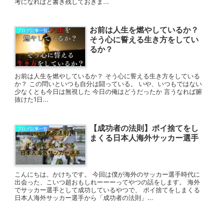
考になればと書き残しておきま...
お前は人生を燃やしているか？
ブログ記事一覧
そう心に誓える生き方をしてい
るか？
お前は人生を燃やしているか？ そう心に誓える生き方をしている
か？ この問いといつも自分は闘っている。 いや、いつもではない
少なくとも今日は無視した 今日の俺はどうだったか 言うなれば腑
抜けた1日...
【成功者の法則】ポイ捨てをし
ブログ記事一覧
まくる日本人海外サッカー選手
こんにちは。かけちです。 今回は僕が海外のサッカー選手時代に
出会った、こいつ超おもしれーーーってやつの話をします。 海外
でサッカー選手として成功しているやつで、 ポイ捨てをしまくる
日本人海外サッカー選手から「成功者の法則」...