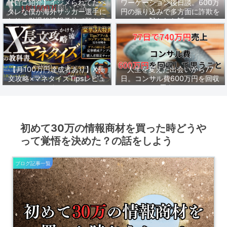
【自己紹介】イジメられてたヘ
ワーケーション後日談。600万
タレな僕が海外サッカー選手に
円の振り込みで多方面に詐欺を
なり、引退後情報発信で脱サラ
疑われた話。
し1年1500万稼いだ話。
【月100万円達成者あり】X長
人生を変えた出会いから77
文攻略×マネタイズTipsレビュ
日。コンサル費600万円を回収
ーまとめ
して思うこと。
初めて30万の情報商材を買った時どうや
って覚悟を決めた？の話をしよう
ブログ記事一覧