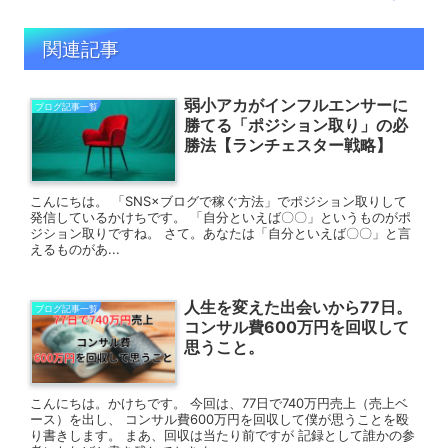
関連記事
弱小アカがインフルエンサーに
ブログ記事一覧
勝てる「ポジション取り」の必
勝法【ランチェスター戦略】
こんにちは。 「SNS×ブログで稼ぐ方法」でポジション取りして
発信しているかけちです。 「自分といえば〇〇」というものがポ
ジション取りですね。 さて。あなたは「自分といえば〇〇」と言
えるものがあ...
人生を変えた出会いから77日。
ブログ記事一覧
コンサル費600万円を回収して
思うこと。
こんにちは。かけちです。 今回は、77日で740万円売上（売上ベ
ース）を出し、 コンサル費600万円を回収して僕が思うことを殴
り書きします。 まあ、回収は当たり前ですが 記録として誰かの参