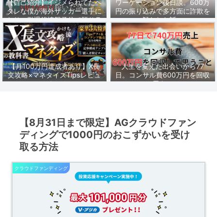
【自己紹介】イジメられてたヘ
ワーケーション後日談。600万
タレな僕が海外サッカー選手に
円の振り込みで多方面に詐欺を
なり、引退後情報発信で脱サラ
疑われた話。
し1年1500万稼いだ話。
【月100万円達成者あり】X長
人生を変えた出会いから77
文攻略×マネタイズTipsレビュ
日。コンサル費600万円を回収
ーまとめ
して思うこと。
【8月31日まで限定】AGクラウドファン
ディングで1000円のおこずかいを受け
取る方法
クラウドファンディング