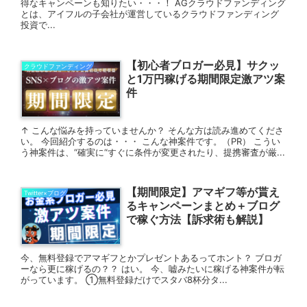
得なキャンペーンも知りたい・・・！ AGクラウドファンディング
とは、アイフルの子会社が運営しているクラウドファンディング
投資で...
【初心者ブロガー必見】サクッ
クラウドファンディング
と1万円稼げる期間限定激アツ案
件
↑ こんな悩みを持っていませんか？ そんな方は読み進めてくださ
い。 今回紹介するのは・・・ こんな神案件です。（PR） こうい
う神案件は、“確実に“すぐに条件が変更されたり、提携審査が厳...
【期間限定】アマギフ等が貰え
Twitter×ブログ
るキャンペーンまとめ＋ブログ
で稼ぐ方法【訴求術も解説】
今、無料登録でアマギフとかプレゼントあるってホント？ ブロガ
ーなら更に稼げるの？？ はい。 今、嘘みたいに稼げる神案件が転
がっています。 ①無料登録だけでスタバ8杯分タ...