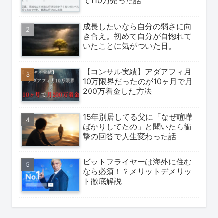
て110万売った話
成長したいなら自分の弱さに向
き合え。初めて自分が自惚れて
いたことに気がついた日。
【コンサル実績】アダアフィ月
10万限界だったのが10ヶ月で月
200万着金した方法
15年別居してる父に「なぜ喧嘩
ばかりしてたの」と聞いたら衝
撃の回答で人生変わった話
ビットフライヤーは海外に住む
なら必須！？メリットデメリッ
ト徹底解説