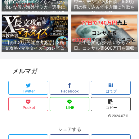
【自己紹介】イジメられてたヘ
ワーケーション後日談。600万
タレな僕が海外サッカー選手に
円の振り込みで多方面に詐欺を
なり、引退後情報発信で脱サラ
疑われた話。
し1年1500万稼いだ話。
【月100万円達成者あり】X長
人生を変えた出会いから77
文攻略×マネタイズTipsレビュ
日。コンサル費600万円を回収
ーまとめ
して思うこと。
メルマガ
Twitter
Facebook
はてブ
Pocket
LINE
コピー
2024.07.11
シェアする